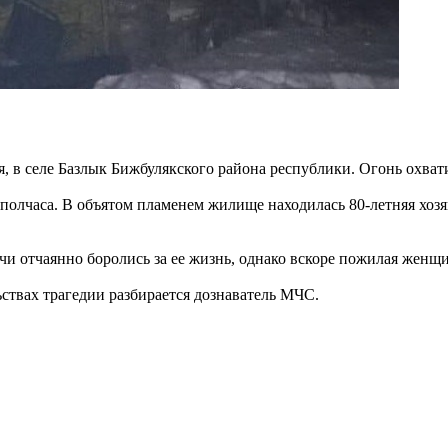
я, в селе Базлык Бижбулякского района республики. Огонь охва
олчаса. В объятом пламенем жилище находилась 80-летняя хозя
и отчаянно боролись за ее жизнь, однако вскоре пожилая женщи
ствах трагедии разбирается дознаватель МЧС.