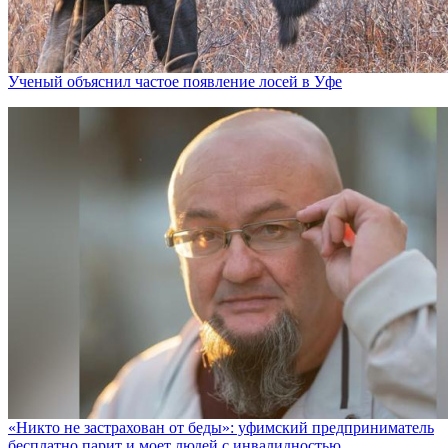
Ученый объяснил частое появление лосей в Уфе
«Никто не заcтрахован от беды»: уфимский предприниматель
бесплатно парит и моет людей с инвалидностью