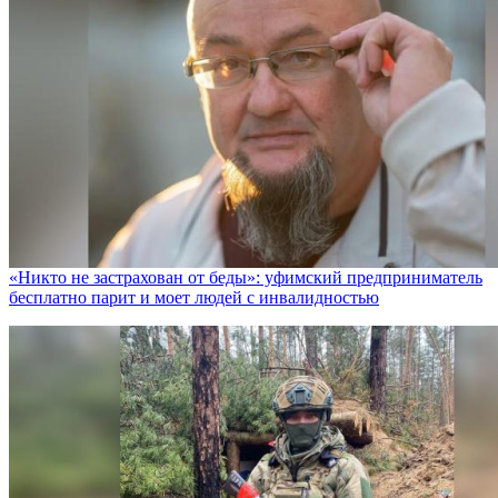
«Никто не заcтрахован от беды»: уфимский предприниматель
бесплатно парит и моет людей с инвалидностью