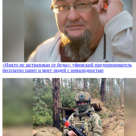
«Никто не заcтрахован от беды»: уфимский предприниматель
бесплатно парит и моет людей с инвалидностью