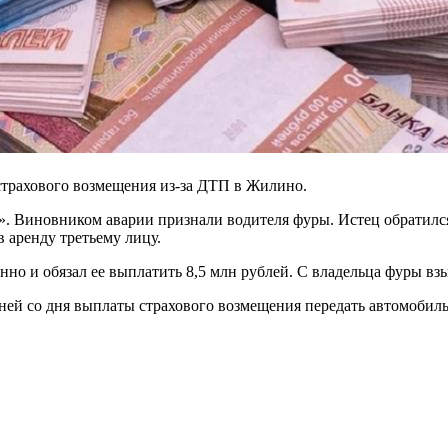
трахового возмещения из-за ДТП в Жилино.
р». Виновником аварии признали водителя фуры. Истец обратилс
в аренду третьему лицу.
онно и обязал ее выплатить 8,5 млн рублей. С владельца фуры вз
 дней со дня выплаты страхового возмещения передать автомобил