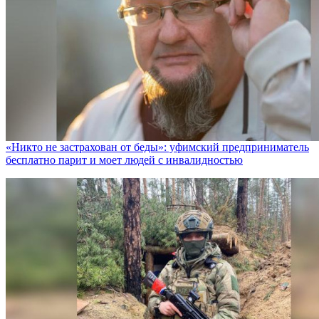
«Никто не заcтрахован от беды»: уфимский предприниматель
бесплатно парит и моет людей с инвалидностью