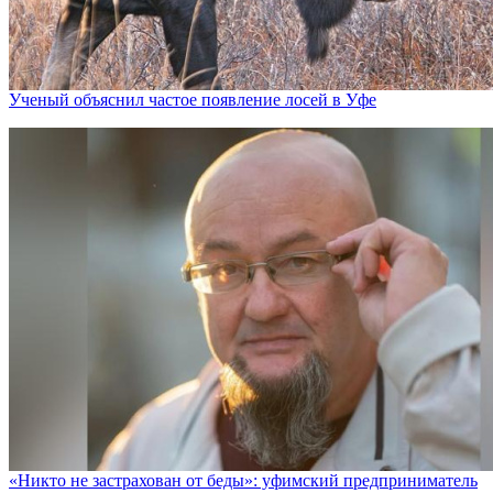
Ученый объяснил частое появление лосей в Уфе
«Никто не заcтрахован от беды»: уфимский предприниматель