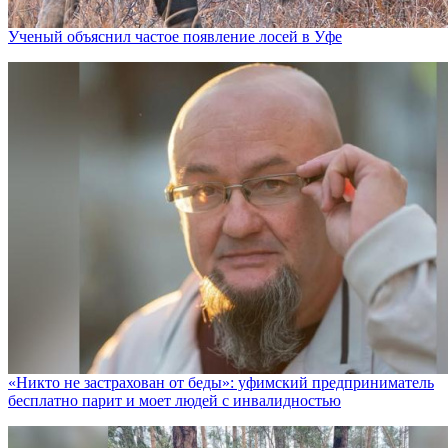
Ученый объяснил частое появление лосей в Уфе
«Никто не заcтрахован от беды»: уфимский предприниматель
бесплатно парит и моет людей с инвалидностью