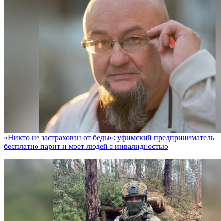
«Никто не заcтрахован от беды»: уфимский предприниматель
бесплатно парит и моет людей с инвалидностью