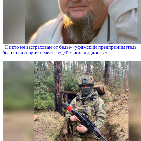
«Никто не заcтрахован от беды»: уфимский предприниматель
бесплатно парит и моет людей с инвалидностью