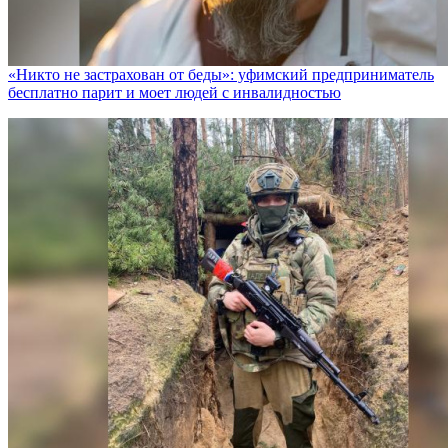
«Никто не заcтрахован от беды»: уфимский предприниматель
бесплатно парит и моет людей с инвалидностью