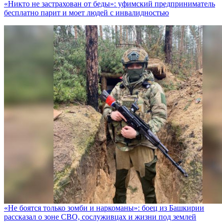
«Никто не заcтрахован от беды»: уфимский предприниматель
бесплатно парит и моет людей с инвалидностью
«Не боятся только зомби и наркоманы»: боец из Башкирии
рассказал о зоне СВО, сослуживцах и жизни под землей