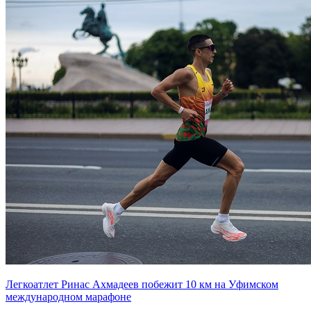
Легкоатлет Ринас Ахмадеев побежит 10 км на Уфимском
международном марафоне