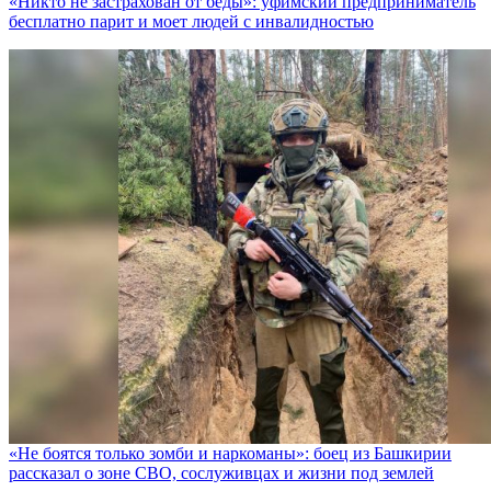
«Никто не заcтрахован от беды»: уфимский предприниматель
бесплатно парит и моет людей с инвалидностью
«Не боятся только зомби и наркоманы»: боец из Башкирии
рассказал о зоне СВО, сослуживцах и жизни под землей