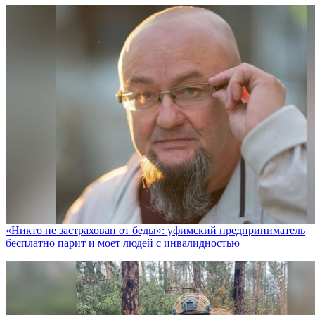
«Никто не заcтрахован от беды»: уфимский предприниматель
бесплатно парит и моет людей с инвалидностью