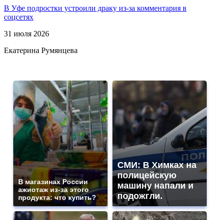
В Уфе подростки устроили драку из-за комментария в
соцсетях
31 июля 2026
Екатерина Румянцева
СМИ: В Химках на
полицейскую
В магазинах России
машину напали и
ажиотаж из-за этого
подожгли.
продукта: что купить?