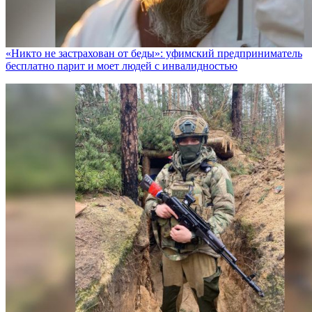
«Никто не заcтрахован от беды»: уфимский предприниматель
бесплатно парит и моет людей с инвалидностью