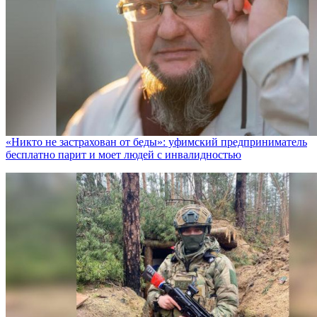
«Никто не заcтрахован от беды»: уфимский предприниматель
бесплатно парит и моет людей с инвалидностью