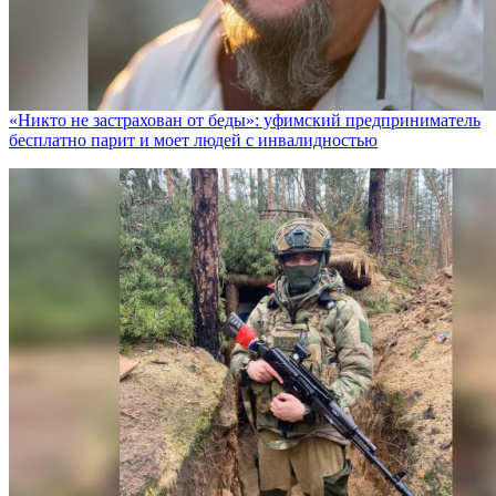
«Никто не заcтрахован от беды»: уфимский предприниматель
бесплатно парит и моет людей с инвалидностью