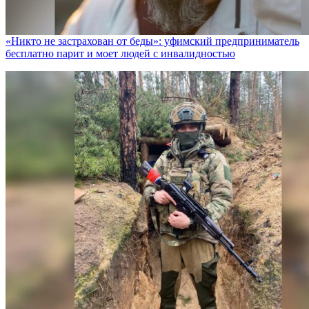
«Никто не заcтрахован от беды»: уфимский предприниматель
бесплатно парит и моет людей с инвалидностью