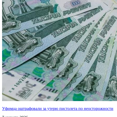
Уфимца оштрафовали за утерю пистолета по неосторожности