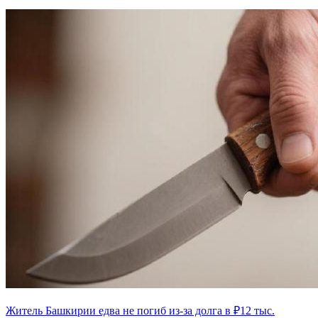
Житель Башкирии едва не погиб из-за долга в ₽12 тыс.