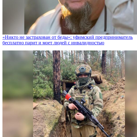
«Никто не заcтрахован от беды»: уфимский предприниматель
бесплатно парит и моет людей с инвалидностью