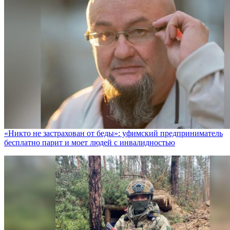
«Никто не заcтрахован от беды»: уфимский предприниматель
бесплатно парит и моет людей с инвалидностью