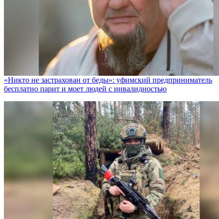
«Никто не заcтрахован от беды»: уфимский предприниматель
бесплатно парит и моет людей с инвалидностью