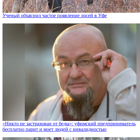
Ученый объяснил частое появление лосей в Уфе
«Никто не заcтрахован от беды»: уфимский предприниматель
бесплатно парит и моет людей с инвалидностью