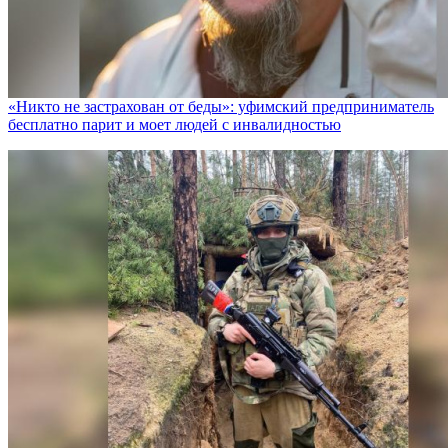
«Никто не заcтрахован от беды»: уфимский предприниматель
бесплатно парит и моет людей с инвалидностью