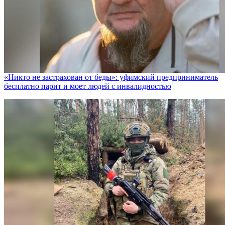
«Никто не заcтрахован от беды»: уфимский предприниматель
бесплатно парит и моет людей с инвалидностью