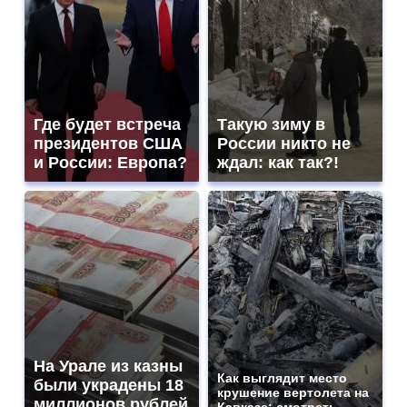
Где будет встреча
Такую зиму в
президентов США
России никто не
и России: Европа?
ждал: как так?!
На Урале из казны
Как выглядит место
были украдены 18
крушение вертолета на
миллионов рублей