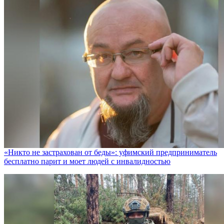
«Никто не заcтрахован от беды»: уфимский предприниматель
бесплатно парит и моет людей с инвалидностью