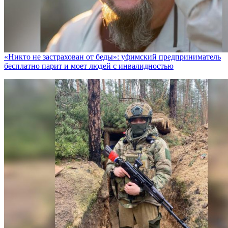
«Никто не заcтрахован от беды»: уфимский предприниматель
бесплатно парит и моет людей с инвалидностью