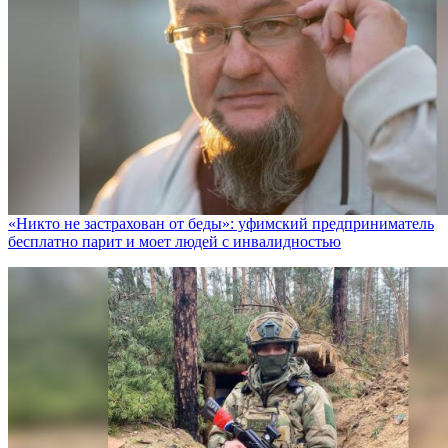
«Никто не заcтрахован от беды»: уфимский предприниматель
бесплатно парит и моет людей с инвалидностью