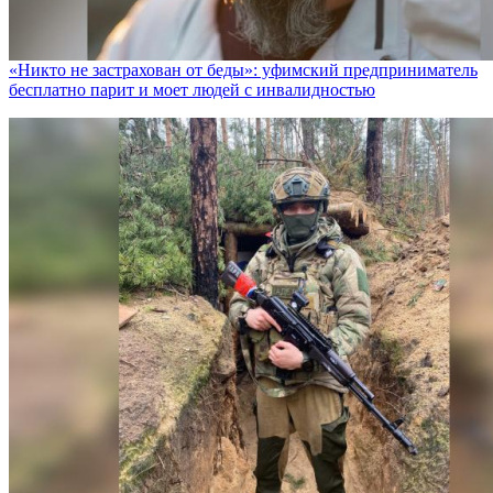
«Никто не заcтрахован от беды»: уфимский предприниматель
бесплатно парит и моет людей с инвалидностью