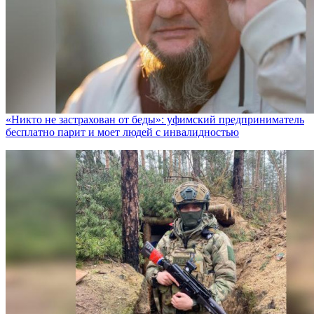
«Никто не заcтрахован от беды»: уфимский предприниматель
бесплатно парит и моет людей с инвалидностью