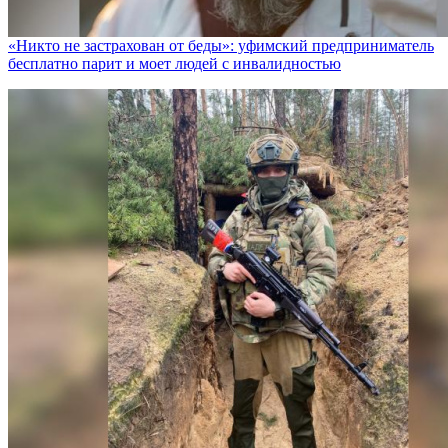
«Никто не заcтрахован от беды»: уфимский предприниматель
бесплатно парит и моет людей с инвалидностью