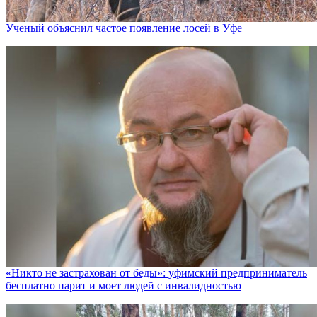
Ученый объяснил частое появление лосей в Уфе
«Никто не заcтрахован от беды»: уфимский предприниматель
бесплатно парит и моет людей с инвалидностью