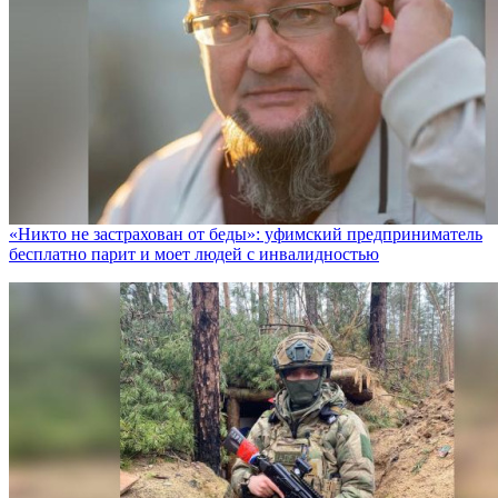
«Никто не заcтрахован от беды»: уфимский предприниматель
бесплатно парит и моет людей с инвалидностью