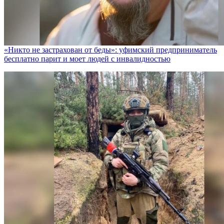
«Никто не заcтрахован от беды»: уфимский предприниматель
бесплатно парит и моет людей с инвалидностью