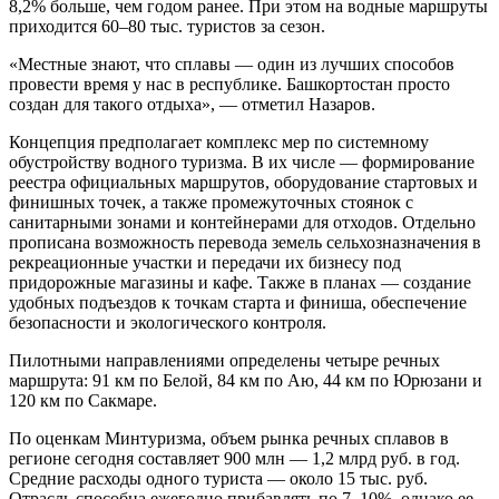
8,2% больше, чем годом ранее. При этом на водные маршруты
приходится 60–80 тыс. туристов за сезон.
«Местные знают, что сплавы — один из лучших способов
провести время у нас в республике. Башкортостан просто
создан для такого отдыха», — отметил Назаров.
Концепция предполагает комплекс мер по системному
обустройству водного туризма. В их числе — формирование
реестра официальных маршрутов, оборудование стартовых и
финишных точек, а также промежуточных стоянок с
санитарными зонами и контейнерами для отходов. Отдельно
прописана возможность перевода земель сельхозназначения в
рекреационные участки и передачи их бизнесу под
придорожные магазины и кафе. Также в планах — создание
удобных подъездов к точкам старта и финиша, обеспечение
безопасности и экологического контроля.
Пилотными направлениями определены четыре речных
маршрута: 91 км по Белой, 84 км по Аю, 44 км по Юрюзани и
120 км по Сакмаре.
По оценкам Минтуризма, объем рынка речных сплавов в
регионе сегодня составляет 900 млн — 1,2 млрд руб. в год.
Средние расходы одного туриста — около 15 тыс. руб.
Отрасль способна ежегодно прибавлять по 7–10%, однако ее