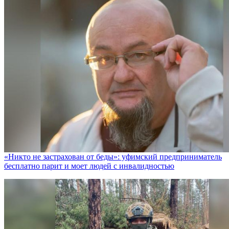
«Никто не заcтрахован от беды»: уфимский предприниматель
бесплатно парит и моет людей с инвалидностью