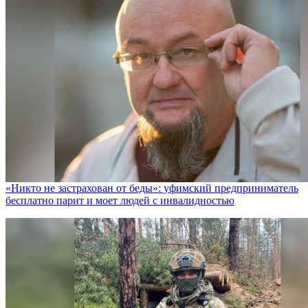
«Никто не заcтрахован от беды»: уфимский предприниматель
бесплатно парит и моет людей с инвалидностью