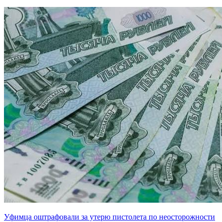
Уфимца оштрафовали за утерю пистолета по неосторожности