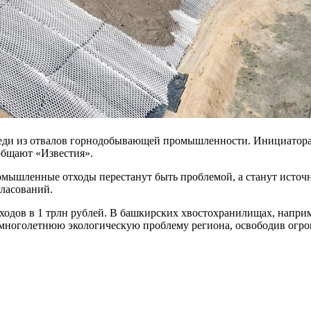
меди из отвалов горнодобывающей промышленности. Инициатора
общают «Известия».
омышленные отходы перестанут быть проблемой, а станут источ
ласований.
одов в 1 трлн рублей. В башкирских хвостохранилищах, наприме
ь многолетнюю экологическую проблему региона, освободив огр