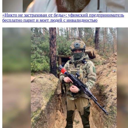
«Никто не заcтрахован от беды»: уфимский предприниматель
бесплатно парит и моет людей с инвалидностью