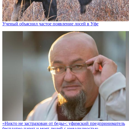
Ученый объяснил частое появление лосей в Уфе
«Никто не заcтрахован от беды»: уфимский предприниматель
бесплатно парит и моет людей с инвалидностью