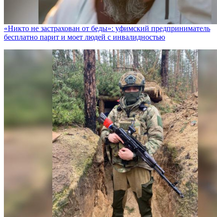
«Никто не заcтрахован от беды»: уфимский предприниматель
бесплатно парит и моет людей с инвалидностью