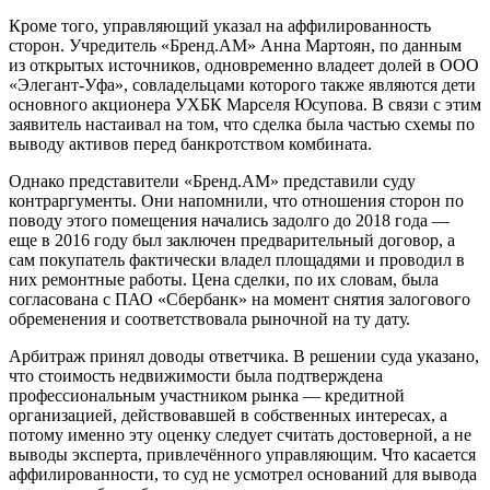
Кроме того, управляющий указал на аффилированность
сторон. Учредитель «Бренд.АМ» Анна Мартоян, по данным
из открытых источников, одновременно владеет долей в ООО
«Элегант-Уфа», совладельцами которого также являются дети
основного акционера УХБК Марселя Юсупова. В связи с этим
заявитель настаивал на том, что сделка была частью схемы по
выводу активов перед банкротством комбината.
Однако представители «Бренд.АМ» представили суду
контраргументы. Они напомнили, что отношения сторон по
поводу этого помещения начались задолго до 2018 года —
еще в 2016 году был заключен предварительный договор, а
сам покупатель фактически владел площадями и проводил в
них ремонтные работы. Цена сделки, по их словам, была
согласована с ПАО «Сбербанк» на момент снятия залогового
обременения и соответствовала рыночной на ту дату.
Арбитраж принял доводы ответчика. В решении суда указано,
что стоимость недвижимости была подтверждена
профессиональным участником рынка — кредитной
организацией, действовавшей в собственных интересах, а
потому именно эту оценку следует считать достоверной, а не
выводы эксперта, привлечённого управляющим. Что касается
аффилированности, то суд не усмотрел оснований для вывода