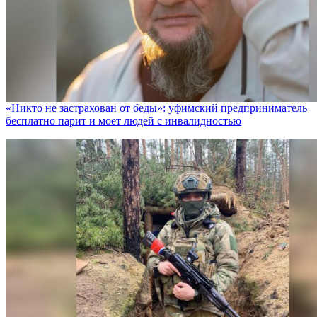
«Никто не заcтрахован от беды»: уфимский предприниматель
бесплатно парит и моет людей с инвалидностью