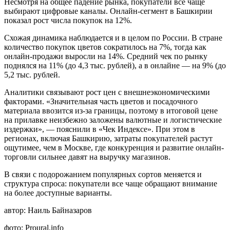
Несмотря на общее падение рынка, покупатели все чаще
выбирают цифровые каналы. Онлайн-сегмент в Башкирии
показал рост числа покупок на 12%.
Схожая динамика наблюдается и в целом по России. В стране
количество покупок цветов сократилось на 7%, тогда как
онлайн-продажи выросли на 14%. Средний чек по рынку
поднялся на 11% (до 4,3 тыс. рублей), а в онлайне — на 9% (до
5,2 тыс. рублей.
Аналитики связывают рост цен с внешнеэкономическими
факторами. «Значительная часть цветов и посадочного
материала ввозится из-за границы, поэтому в итоговой цене
на прилавке неизбежно заложены валютные и логистические
издержки», — пояснили в «Чек Индексе». При этом в
регионах, включая Башкирию, затраты покупателей растут
ощутимее, чем в Москве, где конкуренция и развитие онлайн-
торговли сильнее давят на выручку магазинов.
В связи с подорожанием популярных сортов меняется и
структура спроса: покупатели все чаще обращают внимание
на более доступные варианты.
автор:
Наиль Байназаров
фото:
Proural.info