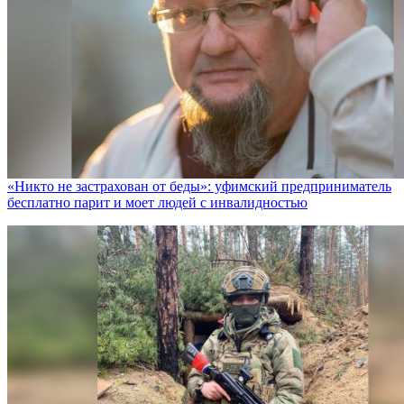
«Никто не заcтрахован от беды»: уфимский предприниматель
бесплатно парит и моет людей с инвалидностью