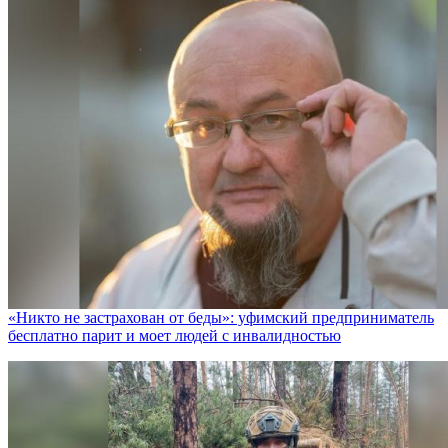
«Никто не заcтрахован от беды»: уфимский предприниматель
бесплатно парит и моет людей с инвалидностью