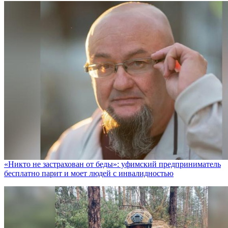
«Никто не заcтрахован от беды»: уфимский предприниматель
бесплатно парит и моет людей с инвалидностью