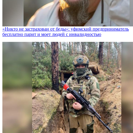
«Никто не заcтрахован от беды»: уфимский предприниматель
бесплатно парит и моет людей с инвалидностью