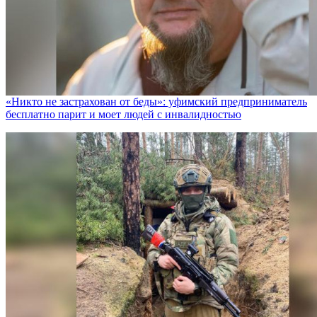
«Никто не заcтрахован от беды»: уфимский предприниматель
бесплатно парит и моет людей с инвалидностью