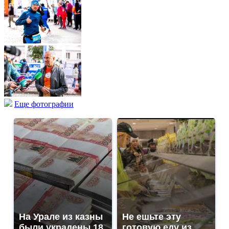
Еще фотографии
На Урале из казны
Не ешьте эту
были украдены 18
готовую еду из