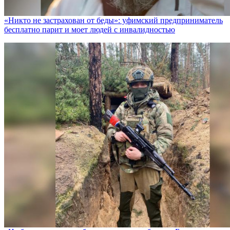
«Никто не заcтрахован от беды»: уфимский предприниматель
бесплатно парит и моет людей с инвалидностью