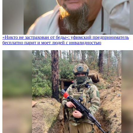
«Никто не заcтрахован от беды»: уфимский предприниматель
бесплатно парит и моет людей с инвалидностью