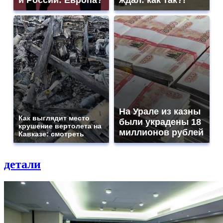
и России: Европа?
ждал: как так?!
На Урале из казны
Как выглядит место
были украдены 18
крушение вертолета на
миллионов рублей
Кавказе: смотреть
детали