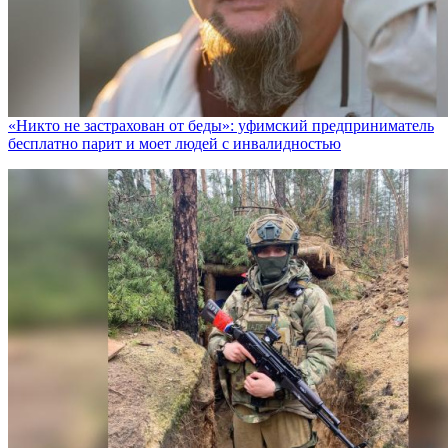
«Никто не заcтрахован от беды»: уфимский предприниматель
бесплатно парит и моет людей с инвалидностью