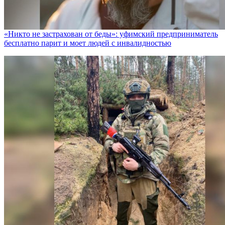
«Никто не заcтрахован от беды»: уфимский предприниматель
бесплатно парит и моет людей с инвалидностью